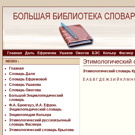
Главная
Даль
Ефремова
Ушаков
Ожегов
БЭС
Кольер
Фасмер
Этимологический 
МЕНЮ
:
Главная
Этимологический словарь 
Словарь Даля
Словарь Ефремовой
Ё
А
Б
В
Г
Д
Е
Ж
З
И
Й
К
Л
М
Н
Словарь Ушакова
Словарь Ожегова
Большой Энциклопедический
словарь
Ф.А. Брокгауз, И.А. Ефрон.
Энциклопедический словарь
Энциклопедия Кольера
Этимологический русскоязычный
словарь Фасмера
Этимологический словарь Крылова