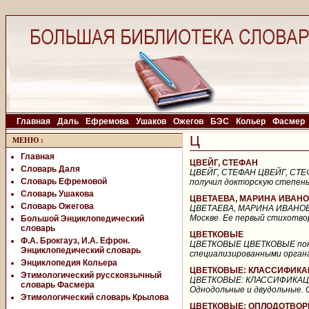
Главная
Даль
Ефремова
Ушаков
Ожегов
БЭС
Кольер
Фасмер
Ц
МЕНЮ
:
Главная
ЦВЕЙГ, СТЕФАН
Словарь Даля
ЦВЕЙГ, СТЕФАН ЦВЕЙГ, СТЕФАН
Словарь Ефремовой
получил докторскую степень
Словарь Ушакова
ЦВЕТАЕВА, МАРИНА ИВАН
Словарь Ожегова
ЦВЕТАЕВА, МАРИНА ИВАНОВНА
Москве. Ее первый стихотвор
Большой Энциклопедический
словарь
ЦВЕТКОВЫЕ
Ф.А. Брокгауз, И.А. Ефрон.
ЦВЕТКОВЫЕ ЦВЕТКОВЫЕ покры
Энциклопедический словарь
специализированными органа
Энциклопедия Кольера
ЦВЕТКОВЫЕ: КЛАССИФИКА
Этимологический русскоязычный
ЦВЕТКОВЫЕ: КЛАССИФИКАЦ
словарь Фасмера
Однодольные и двудольные. О
Этимологический словарь Крылова
ЦВЕТКОВЫЕ: ОПЛОДОТВОР