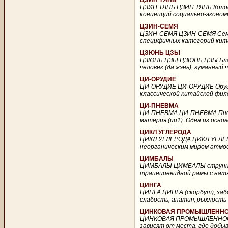
ЦЗИН ТЯНЬ
ЦЗИН ТЯНЬ ЦЗИН ТЯНЬ Колоде
концепций социально-эконом
ЦЗИН-СЕМЯ
ЦЗИН-СЕМЯ ЦЗИН-СЕМЯ Семя, 
специфичных категорий кита
ЦЗЮНЬ ЦЗЫ
ЦЗЮНЬ ЦЗЫ ЦЗЮНЬ ЦЗЫ Благор
человек (да жэнь), гуманный 
ЦИ-ОРУДИЕ
ЦИ-ОРУДИЕ ЦИ-ОРУДИЕ Орудие
классической китайской фил
ЦИ-ПНЕВМА
ЦИ-ПНЕВМА ЦИ-ПНЕВМА Пневма,
материя (ци1). Одна из осно
ЦИКЛ УГЛЕРОДА
ЦИКЛ УГЛЕРОДА ЦИКЛ УГЛЕРО
неорганическим миром атмосф
ЦИМБАЛЫ
ЦИМБАЛЫ ЦИМБАЛЫ струнный
трапециевидной рамы с натя
ЦИНГА
ЦИНГА ЦИНГА (скорбут), заб
слабость, апатия, рыхлость 
ЦИНКОВАЯ ПРОМЫШЛЕНН
ЦИНКОВАЯ ПРОМЫШЛЕННОСТЬ
зависят от места, где добыв