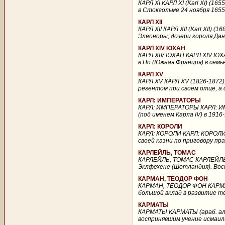
КАРЛ ХI КАРЛ ХI (Karl XI) (1
в Стокгольме 24 ноября 1655.
КАРЛ ХII
КАРЛ ХII КАРЛ ХII (Karl XII)
Элеоноры, дочери короля Дани
КАРЛ ХIV ЮХАН
КАРЛ ХIV ЮХАН КАРЛ ХIV ЮХА
в По (Южная Франция) в семь
КАРЛ ХV
КАРЛ ХV КАРЛ ХV (1826-1872),
регентом при своем отце, а с
КАРЛ: ИМПЕРАТОРЫ
КАРЛ: ИМПЕРАТОРЫ КАРЛ: ИМП
(под именем Карла IV) в 1916
КАРЛ: КОРОЛИ
КАРЛ: КОРОЛИ КАРЛ: КОРОЛИ К
своей казни по приговору пра
КАРЛЕЙЛЬ, ТОМАС
КАРЛЕЙЛЬ, ТОМАС КАРЛЕЙЛЬ, Т
Эклфехене (Шотландия). Восп
КАРМАН, ТЕОДОР ФОН
КАРМАН, ТЕОДОР ФОН КАРМАН,
большой вклад в развитие те
КАРМАТЫ
КАРМАТЫ КАРМАТЫ (араб. аль
воспринявшим учение исмаил