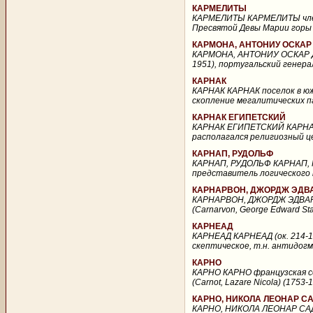
КАРМЕЛИТЫ
КАРМЕЛИТЫ КАРМЕЛИТЫ члены
Пресвятой Девы Марии горы К
КАРМОНА, АНТОНИУ ОСКАР
КАРМОНА, АНТОНИУ ОСКАР ДИ
1951), португальский генера
КАРНАК
КАРНАК КАРНАК поселок в ю
скопление мегалитических па
КАРНАК ЕГИПЕТСКИЙ
КАРНАК ЕГИПЕТСКИЙ КАРНАК Е
располагался религиозный ц
КАРНАП, РУДОЛЬФ
КАРНАП, РУДОЛЬФ КАРНАП, РУ
представитель логического п
КАРНАРВОН, ДЖОРДЖ ЭДВ
КАРНАРВОН, ДЖОРДЖ ЭДВА
(Carnarvon, George Edward Sta
КАРНЕАД
КАРНЕАД КАРНЕАД (ок. 214-12
скептическое, т.н. антидогм
КАРНО
КАРНО КАРНО французская сем
(Carnot, Lazare Nicola) (1753
КАРНО, НИКОЛА ЛЕОНАР С
КАРНО, НИКОЛА ЛЕОНАР САДИ 