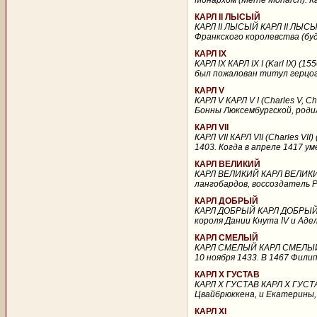
Монархом (Merrie Monarch). К
КАРЛ II ЛЫСЫЙ
КАРЛ II ЛЫСЫЙ КАРЛ II ЛЫСЫЙ (
Франкского королевства (бу
КАРЛ IX
КАРЛ IX КАРЛ IX I (Karl IX) (
был пожалован титул герцога
КАРЛ V
КАРЛ V КАРЛ V I (Charles V, C
Бонны Люксембургской, родилс
КАРЛ VII
КАРЛ VII КАРЛ VII (Charles VI
1403. Когда в апреле 1417 ум
КАРЛ ВЕЛИКИЙ
КАРЛ ВЕЛИКИЙ КАРЛ ВЕЛИКИЙ (л
лангобардов, воссоздатель Р
КАРЛ ДОБРЫЙ
КАРЛ ДОБРЫЙ КАРЛ ДОБРЫЙ (фр
короля Дании Кнута IV и Аде
КАРЛ СМЕЛЫЙ
КАРЛ СМЕЛЫЙ КАРЛ СМЕЛЫЙ (Ch
10 ноября 1433. В 1467 Филип
КАРЛ Х ГУСТАВ
КАРЛ Х ГУСТАВ КАРЛ Х ГУСТАВ
Цвайбрюккена, и Екатерины, д
КАРЛ ХI