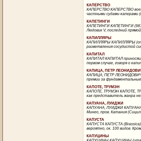
КАПЕРСТВО
КАПЕРСТВО КАПЕРСТВО военн
частными судами-каперами (нем
КАПЕТИНГИ
КАПЕТИНГИ КАПЕТИНГИ (987-1
Людовик V, последний прямой 
КАПИЛЛЯРЫ
КАПИЛЛЯРЫ КАПИЛЛЯРЫ (от ла
разветвления сосудистой си
КАПИТАЛ
КАПИТАЛ КАПИТАЛ приносящие
первом случае, говоря о кап
КАПИЦА, ПЕТР ЛЕОНИДОВИ
КАПИЦА, ПЕТР ЛЕОНИДОВИЧ К
премии за фундаментальные 
КАПОТЕ, ТРУМЭН
КАПОТЕ, ТРУМЭН КАПОТЕ, ТРУ
как представитель жанра нев
КАПУАНА, ЛУИДЖИ
КАПУАНА, ЛУИДЖИ КАПУАНА, Л
Минео, пров. Катания (Сицил
КАПУСТА
КАПУСТА КАПУСТА (Brassica)
вероятно, ок. 100 видов. Кро
КАПУЦИНЫ
КАПУЦИНЫ КАПУЦИНЫ (итал. c