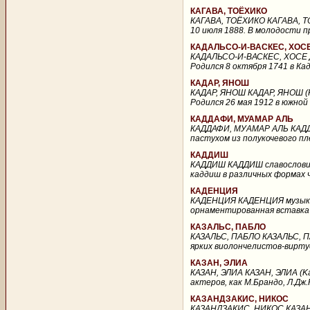
КАГАВА, ТОЁХИКО
КАГАВА, ТОЁХИКО КАГАВА, ТО
10 июля 1888. В молодости п
КАДАЛЬСО-И-ВАСКЕС, ХОС
КАДАЛЬСО-И-ВАСКЕС, ХОСЕ ДЕ
Родился 8 октября 1741 в Кад
КАДАР, ЯНОШ
КАДАР, ЯНОШ КАДАР, ЯНОШ (Ka
Родился 26 мая 1912 в южной
КАДДАФИ, МУАМАР АЛЬ
КАДДАФИ, МУАМАР АЛЬ КАДДАФ
пастухом из полукочевого пл
КАДДИШ
КАДДИШ КАДДИШ славословие 
каддиш в различных формах ч
КАДЕНЦИЯ
КАДЕНЦИЯ КАДЕНЦИЯ музыкаль
орнаментированная вставка 
КАЗАЛЬС, ПАБЛО
КАЗАЛЬС, ПАБЛО КАЗАЛЬС, ПАБ
ярких виолончелистов-виртуоз
КАЗАН, ЭЛИА
КАЗАН, ЭЛИА КАЗАН, ЭЛИА (Ka
актеров, как М.Брандо, Л.Дж.
КАЗАНДЗАКИС, НИКОС
КАЗАНДЗАКИС, НИКОС КАЗАНД