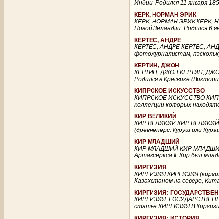
Индии. Родился 11 января 18
КЕРК, НОРМАН ЭРИК
КЕРК, НОРМАН ЭРИК КЕРК, НО
Новой Зеландии. Родился 6 я
КЕРТЕС, АНДРЕ
КЕРТЕС, АНДРЕ КЕРТЕС, АНДРЕ
фотожурналистам, поскольку
КЕРТИН, ДЖОН
КЕРТИН, ДЖОН КЕРТИН, ДЖОН 
Родился в Кресвике (Виктория
КИПРСКОЕ ИСКУССТВО
КИПРСКОЕ ИСКУССТВО КИПРС
коллекции которых находятся
КИР ВЕЛИКИЙ
КИР ВЕЛИКИЙ КИР ВЕЛИКИЙ (ок
(древнеперс. Куруш или Кураш)
КИР МЛАДШИЙ
КИР МЛАДШИЙ КИР МЛАДШИЙ (у
Артаксеркса II. Кир был мла
КИРГИЗИЯ
КИРГИЗИЯ КИРГИЗИЯ (киргиз.
Казахстаном на севере, Китае
КИРГИЗИЯ: ГОСУДАРСТВЕН
КИРГИЗИЯ: ГОСУДАРСТВЕН
статье КИРГИЗИЯ В Киргизии 
КИРГИЗИЯ: ИСТОРИЯ