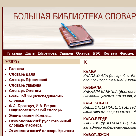
Главная
Даль
Ефремова
Ушаков
Ожегов
БЭС
Кольер
Фасмер
К
МЕНЮ
:
Главная
КААБА
Словарь Даля
КААБА КААБА (от араб. ка'ба 
Словарь Ефремовой
окон во дворе Большой (Запов
Словарь Ушакова
КАББАЛА
Словарь Ожегова
КАББАЛА КАББАЛА (древнеевр.
Название указывает на то, ч
Большой Энциклопедический
словарь
КАБЕ, ЭТЬЕН
Ф.А. Брокгауз, И.А. Ефрон.
КАБЕ, ЭТЬЕН КАБЕ, ЭТЬЕН (Ca
Энциклопедический словарь
экономического равенства. Ро
Энциклопедия Кольера
КАБО-ВЕРДЕ
Этимологический русскоязычный
КАБО-ВЕРДЕ КАБО-ВЕРДЕ Респ
словарь Фасмера
западного побережья Африки.
Этимологический словарь Крылова
КАБОТ, ДЖОН