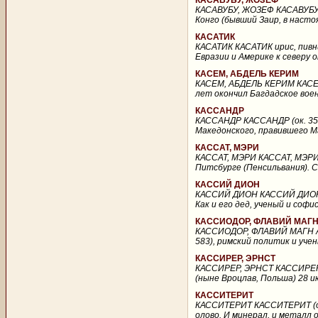
КАСАВУБУ, ЖОЗЕФ
КАСАВУБУ, ЖОЗЕФ КАСАВУБУ, 
Конго (бывший Заир, в насто
КАСАТИК
КАСАТИК КАСАТИК ирис, пивник
Евразии и Америке к северу 
КАСЕМ, АБДЕЛЬ КЕРИМ
КАСЕМ, АБДЕЛЬ КЕРИМ КАСЕМ,
лет окончил Багдадское воен
КАССАНДР
КАССАНДР КАССАНДР (ок. 358 
Македонского, правившего М
КАССАТ, МЭРИ
КАССАТ, МЭРИ КАССАТ, МЭРИ (
Питсбурге (Пенсильвания). С 
КАССИЙ ДИОН
КАССИЙ ДИОН КАССИЙ ДИОН (Ca
Как и его дед, ученый и софи
КАССИОДОР, ФЛАВИЙ МАГ
КАССИОДОР, ФЛАВИЙ МАГН АВ
583), римский политик и уче
КАССИРЕР, ЭРНСТ
КАССИРЕР, ЭРНСТ КАССИРЕР, Э
(ныне Вроцлав, Польша) 28 ию
КАССИТЕРИТ
КАССИТЕРИТ КАССИТЕРИТ (оло
олово. И минерал, и металл о