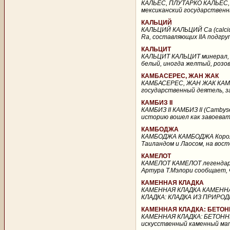
КАЛЬЕС, ПЛУТАРКО КАЛЬЕС, ПЛУ
мексиканский государственны
КАЛЬЦИЙ
КАЛЬЦИЙ КАЛЬЦИЙ Ca (calcium
Ra, составляющих IIA подгру
КАЛЬЦИТ
КАЛЬЦИТ КАЛЬЦИТ минерал, к
белый, иногда желтый, розов
КАМБАСЕРЕС, ЖАН ЖАК
КАМБАСЕРЕС, ЖАН ЖАК КАМБАС
государственный деятель, з
КАМБИЗ II
КАМБИЗ II КАМБИЗ II (Cambyses
историю вошел как завоевате
КАМБОДЖА
КАМБОДЖА КАМБОДЖА Королев
Таиландом и Лаосом, на вост
КАМЕЛОТ
КАМЕЛОТ КАМЕЛОТ легендарна
Артура Т.Мэлори сообщает, 
КАМЕННАЯ КЛАДКА
КАМЕННАЯ КЛАДКА КАМЕННАЯ 
КЛАДКА: КЛАДКА ИЗ ПРИРО
КАМЕННАЯ КЛАДКА: БЕТО
КАМЕННАЯ КЛАДКА: БЕТОНН
искусственный каменный мат