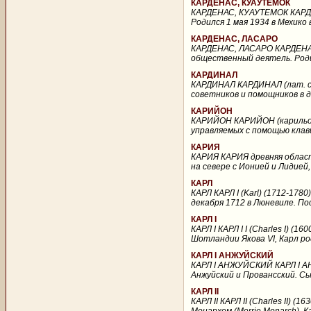
КАРДЕНАС, КУАУТЕМОК
КАРДЕНАС, КУАУТЕМОК КАРДЕН
Родился 1 мая 1934 в Мехико 
КАРДЕНАС, ЛАСАРО
КАРДЕНАС, ЛАСАРО КАРДЕНАС,
общественный деятель. Родил
КАРДИНАЛ
КАРДИНАЛ КАРДИНАЛ (лат. card
советников и помощников в д
КАРИЙОН
КАРИЙОН КАРИЙОН (карильон)
управляемых с помощью клав
КАРИЯ
КАРИЯ КАРИЯ древняя област
на севере с Ионией и Лидией,
КАРЛ
КАРЛ КАРЛ I (Karl) (1712-178
декабря 1712 в Люневиле. П
КАРЛ I
КАРЛ I КАРЛ I I (Charles I) 
Шотландии Якова VI, Карл род
КАРЛ I АНЖУЙСКИЙ
КАРЛ I АНЖУЙСКИЙ КАРЛ I АНЖУ
Анжуйский и Провансский. Сы
КАРЛ II
КАРЛ II КАРЛ II (Charles II)