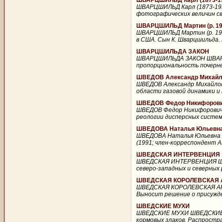
ШВАРЦШИЛЬД Карл (1873-1
ШВАРЦШИЛЬД Карл (1873-1916
фотографических величин св.
ШВАРЦШИЛЬД Мартин (р. 19
ШВАРЦШИЛЬД Мартин (р. 191
в США. Сын К. Шварцшильда. 
ШВАРЦШИЛЬДА ЗАКОН
ШВАРЦШИЛЬДА ЗАКОН ШВАРЦШ
пропорциональность почернен
ШВЕДОВ Александр Михайло
ШВЕДОВ Александр Михайлови
области газовой динамики и п
ШВЕДОВ Федор Никифорович
ШВЕДОВ Федор Никифорович (
реологии дисперсных систем.
ШВЕДОВА Наталья Юльевна (
ШВЕДОВА Наталья Юльевна (р
(1991; член-корреспондент А
ШВЕДСКАЯ ИНТЕРВЕНЦИЯ
ШВЕДСКАЯ ИНТЕРВЕНЦИЯ ШВЕД
северо-западных и северных р
ШВЕДСКАЯ КОРОЛЕВСКАЯ 
ШВЕДСКАЯ КОРОЛЕВСКАЯ АКА
Выносит решение о присуждени
ШВЕДСКИЕ МУХИ
ШВЕДСКИЕ МУХИ ШВЕДСКИЕ МУ
кормовых злаков. Распростра