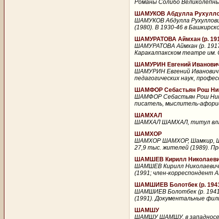
Романы Солибо Великолепный (
ШАМУКОВ Абдулла Рухуллов
ШАМУКОВ Абдулла Рухуллович
(1980). В 1930-46 в Башкирск
ШАМУРАТОВА Аймхан (р. 19
ШАМУРАТОВА Аймхан (р. 1917
Каракалпакском театре им. С
ШАМУРИН Евгений Иванович 
ШАМУРИН Евгений Иванович (
педагогических наук, профес
ШАМФОР Себастьян Рош Нико
ШАМФОР Себастьян Рош Никол
писатель, мыслитель-афорист
ШАМХАЛ
ШАМХАЛ ШАМХАЛ, титул владе
ШАМХОР
ШАМХОР ШАМХОР, Шамкир, Шамку
27,9 тыс. жителей (1989). П
ШАМШЕВ Кирилл Николаевич 
ШАМШЕВ Кирилл Николаевич (
(1991; член-корреспондент А
ШАМШИЕВ Болотбек (р. 194
ШАМШИЕВ Болотбек (р. 1941
(1991). Документальные филь
ШАМШУ
ШАМШУ ШАМШУ, в западносеми