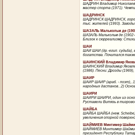
ШАДРИН Владимир Николаевич
мастер спорта (1971). Чемпи
ШАДРИНСК
ШАДРИНСК ШАДРИНСК, город (с
тыс. жителей (1993). Заводы
ШАЗАЛЬ Малькольм де (190
ШАЗАЛЬ Малькольм де (1902-8
Близок к сюрреализму. Стихи
ШАИ
ШАИ ШАИ (др.-егип. судьба),
богатства. Почитался также 
ШАИНСКИЙ Владимир Яковле
ШАИНСКИЙ Владимир Яковлеви
(1986). Песни: Дрозды (1969),
ШАИР
ШАИР ШАИР (араб. - поэт),..
народных дастанов...2) Осно
ШАИРИ
ШАИРИ ШАИРИ, один из основ
Руставели Витязь в тигровой
ШАЙБА
ШАЙБА ШАЙБА (нем. Scheibe),
увеличения опорной поверхн
ШАЙМИЕВ Минтимер Шаймиев
ШАЙМИЕВ Минтимер Шаймиеви
президент Республики Татар