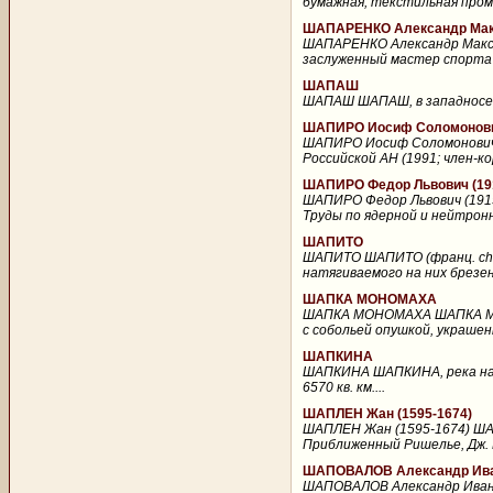
бумажная, текстильная пром
ШАПАРЕНКО Александр Макс
ШАПАРЕНКО Александр Максим
заслуженный мастер спорта (
ШАПАШ
ШАПАШ ШАПАШ, в западносеми
ШАПИРО Иосиф Соломонович 
ШАПИРО Иосиф Соломонович (
Российской АН (1991; член-к
ШАПИРО Федор Львович (19
ШАПИРО Федор Львович (1915
Труды по ядерной и нейтрон
ШАПИТО
ШАПИТО ШАПИТО (франц. chap
натягиваемого на них брезен
ШАПКА МОНОМАХА
ШАПКА МОНОМАХА ШАПКА МОН
с собольей опушкой, украшен
ШАПКИНА
ШАПКИНА ШАПКИНА, река на с
6570 кв. км....
ШАПЛЕН Жан (1595-1674)
ШАПЛЕН Жан (1595-1674) ШАП
Приближенный Ришелье, Дж. 
ШАПОВАЛОВ Александр Иван
ШАПОВАЛОВ Александр Иванов