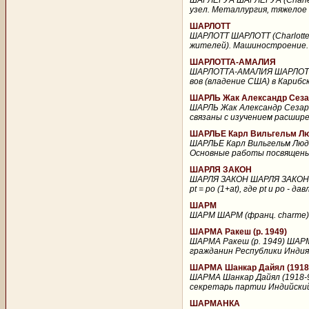
ШАРЛЕРУА ШАРЛЕРУА (Charler
узел. Металлургия, тяжелое
ШАРЛОТТ
ШАРЛОТТ ШАРЛОТТ (Charlotte)
жителей). Машиностроение. 
ШАРЛОТТА-АМАЛИЯ
ШАРЛОТТА-АМАЛИЯ ШАРЛОТТА-А
вов (владение США) в Карибско
ШАРЛЬ Жак Александр Сезар
ШАРЛЬ Жак Александр Сезар (
связаны с изучением расшире
ШАРЛЬЕ Карл Вильгельм Лю
ШАРЛЬЕ Карл Вильгельм Людви
Основные работы посвящены 
ШАРЛЯ ЗАКОН
ШАРЛЯ ЗАКОН ШАРЛЯ ЗАКОН, д
pt = po (1+at), где pt и po - д
ШАРМ
ШАРМ ШАРМ (франц. charme), 
ШАРМА Ракеш (р. 1949)
ШАРМА Ракеш (р. 1949) ШАРМА
гражданин Республики Индия,
ШАРМА Шанкар Дайял (1918
ШАРМА Шанкар Дайял (1918-9
секретарь партии Индийский
ШАРМАНКА