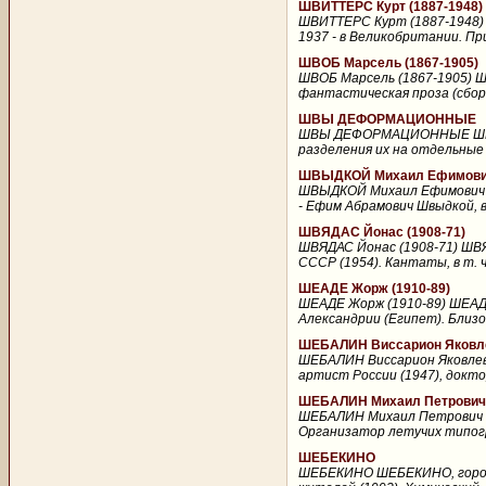
ШВИТТЕРС Курт (1887-1948)
ШВИТТЕРС Курт (1887-1948) Ш
1937 - в Великобритании. Пр
ШВОБ Марсель (1867-1905)
ШВОБ Марсель (1867-1905) Ш
фантастическая проза (сборн
ШВЫ ДЕФОРМАЦИОННЫЕ
ШВЫ ДЕФОРМАЦИОННЫЕ ШВЫ Д
разделения их на отдельные 
ШВЫДКОЙ Михаил Ефимович 
ШВЫДКОЙ Михаил Ефимович (р
- Ефим Абрамович Швыдкой, в
ШВЯДАС Йонас (1908-71)
ШВЯДАС Йонас (1908-71) ШВЯ
СССР (1954). Кантаты, в т. 
ШЕАДЕ Жорж (1910-89)
ШЕАДЕ Жорж (1910-89) ШЕАДЕ
Александрии (Египет). Близок
ШЕБАЛИН Виссарион Яковле
ШЕБАЛИН Виссарион Яковлеви
артист России (1947), докто
ШЕБАЛИН Михаил Петрович 
ШЕБАЛИН Михаил Петрович (
Организатор летучих типогра
ШЕБЕКИНО
ШЕБЕКИНО ШЕБЕКИНО, город (