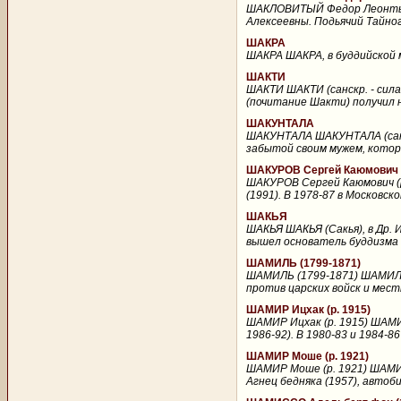
ШАКЛОВИТЫЙ Федор Леонтьев
Алексеевны. Подьячий Тайного
ШАКРА
ШАКРА ШАКРА, в буддийской 
ШАКТИ
ШАКТИ ШАКТИ (санскр. - сила
(почитание Шакти) получил 
ШАКУНТАЛА
ШАКУНТАЛА ШАКУНТАЛА (санск
забытой своим мужем, котор
ШАКУРОВ Сергей Каюмович (
ШАКУРОВ Сергей Каюмович (р
(1991). В 1978-87 в Московск
ШАКЬЯ
ШАКЬЯ ШАКЬЯ (Сакья), в Др. 
вышел основатель буддизма С
ШАМИЛЬ (1799-1871)
ШАМИЛЬ (1799-1871) ШАМИЛЬ (
против царских войск и местн
ШАМИР Ицхак (р. 1915)
ШАМИР Ицхак (р. 1915) ШАМИР
1986-92). В 1980-83 и 1984-8
ШАМИР Моше (р. 1921)
ШАМИР Моше (р. 1921) ШАМИР
Агнец бедняка (1957), автоби