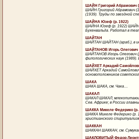
ШАЙН Григорий Абрамович (
ШАЙН Григорий Абрамович (1
(1939). Труды по звездной с
ШАЙНА Юзеф (р. 1922)
ШАЙНА Юзеф (р. 1922) ШАЙНА 
Бухенвальда. Работал в теат
ШАЙТАН
ШАЙТАН ШАЙТАН (араб.), в ис
ШАЙТАНОВ Игорь Олегович (
ШАЙТАНОВ Игорь Олегович (р
филологических наук (1989).
ШАЙХЕТ Аркадий Самойлович
ШАЙХЕТ Аркадий Самойлович 
основоположников советског
ШАКА
ШАКА ШАКА, см. Чака....
ШАКАЛ
ШАКАЛ ШАКАЛ, млекопитающее 
Сев. Африке; в России главны
ШАККА Микеле Федерико (р. 
ШАККА Микеле Федерико (р. 1
христианского спиритуализм
ШАККАН
ШАККАН ШАККАН, см. Сумукан.
ШАКЛОВИТЫЙ Федор Леонтьев