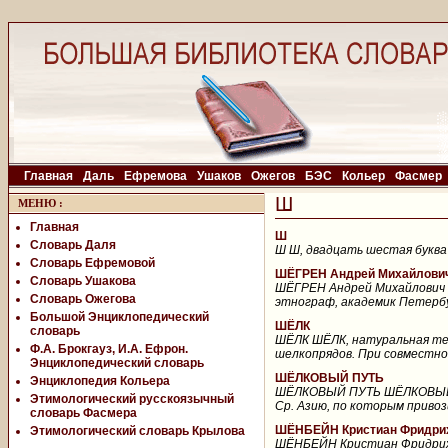
Главная
Даль
Ефремова
Ушаков
Ожегов
БЭС
Кольер
Фасмер
Ш
МЕНЮ
:
Главная
Ш
Словарь Даля
Ш Ш, двадцать шестая буква 
Словарь Ефремовой
ШЁГРЕН Андрей Михайлович 
Словарь Ушакова
ШЁГРЕН Андрей Михайлович (
Словарь Ожегова
этнограф, академик Петербур
Большой Энциклопедический
ШЁЛК
словарь
ШЁЛК ШЁЛК, натуральная те
Ф.А. Брокгауз, И.А. Ефрон.
шелкопрядов. При совместной
Энциклопедический словарь
ШЁЛКОВЫЙ ПУТЬ
Энциклопедия Кольера
ШЁЛКОВЫЙ ПУТЬ ШЁЛКОВЫЙ ПУ
Этимологический русскоязычный
Ср. Азию, по которым привоз
словарь Фасмера
ШЁНБЕЙН Кристиан Фридрих 
Этимологический словарь Крылова
ШЁНБЕЙН Кристиан Фридрих (