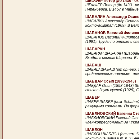
ШЁФФЕР Петер (до 1430 - ок.
ШЁФФЕР Петер (до 1430 - ок.
Гутенберга. В 1457 в Майнце
ШАБАЛИН Александр Осипов
ШАБАЛИН Александр Осипович
контр-адмирал (1969). В Вел
ШАБАНОВ Василий Филиппов
ШАБАНОВ Василий Филиппович
(1991). Труды по оптике и сп
ШАБАРАН
ШАБАРАН ШАБАРАН (Шабран), 
Входил в состав Ширвана. В на
ШАБАШ
ШАБАШ ШАБАШ (от др.-евр. ша
средневековых поверьях - ноч
ШАБДАР Осып (1898-1943)
ШАБДАР Осып (1898-1943) ША
стихов Звуки гуслей (1929), 
ШАБЕР
ШАБЕР ШАБЕР (нем. Schaber)
режущими кромками. По форм
ШАБЛИОВСКИЙ Евгений Степ
ШАБЛИОВСКИЙ Евгений Степа
член-корреспондент АН Украи
ШАБЛОН
ШАБЛОН ШАБЛОН (от нем. Sch
контуру изделия и т. п. 2) 