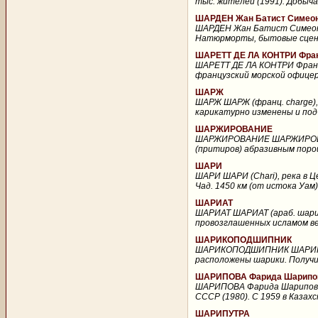
тыс. жителей (1991). Добыча
ШАРДЕН Жан Батист Симеон 
ШАРДЕН Жан Батист Симеон (
Натюрморты, бытовые сцены
ШАРЕТТ ДЕ ЛА КОНТРИ Франс
ШАРЕТТ ДЕ ЛА КОНТРИ Франсуа
французский морской офицер,
ШАРЖ
ШАРЖ ШАРЖ (франц. charge),
карикатурно изменены и под
ШАРЖИРОВАНИЕ
ШАРЖИРОВАНИЕ ШАРЖИРОВАНИЕ
(притиров) абразивным порош
ШАРИ
ШАРИ ШАРИ (Chari), река в Це
Чад. 1450 км (от истока Уам),
ШАРИАТ
ШАРИАТ ШАРИАТ (араб. шариа,
провозглашенных исламом ве
ШАРИКОПОДШИПНИК
ШАРИКОПОДШИПНИК ШАРИКОПО
расположены шарики. Получили
ШАРИПОВА Фарида Шариповн
ШАРИПОВА Фарида Шариповна 
СССР (1980). С 1959 в Казах
ШАРИПУТРА