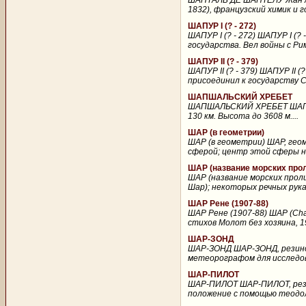
ШАПТАЛЬ ДЕ ШАНТЕЛУ Жан Ант
1832), французский химик и
ШАПУР I (? - 272)
ШАПУР I (? - 272) ШАПУР I (?
государства. Вел войны с Рим
ШАПУР II (? - 379)
ШАПУР II (? - 379) ШАПУР II 
присоединил к государству 
ШАПШАЛЬСКИЙ ХРЕБЕТ
ШАПШАЛЬСКИЙ ХРЕБЕТ ШАПШАЛЬ
130 км. Высота до 3608 м....
ШАР (в геометрии)
ШАР (в геометрии) ШАР, гео
сферой; центр этой сферы на
ШАР (название морских про
ШАР (название морских проли
Шар); некоторых речных рукав
ШАР Рене (1907-88)
ШАР Рене (1907-88) ШАР (Char
стихов Молот без хозяина, 1
ШАР-ЗОНД
ШАР-ЗОНД ШАР-ЗОНД, резинов
метеорографом для исследов
ШАР-ПИЛОТ
ШАР-ПИЛОТ ШАР-ПИЛОТ, резин
положение с помощью теодол