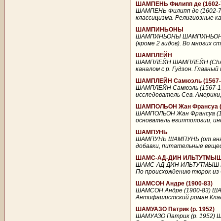
ШАМПЕНЬ Филипп де (1602-
ШАМПЕНЬ Филипп де (1602-74
классицизма. Религиозные ка
ШАМПИНЬОНЫ
ШАМПИНЬОНЫ ШАМПИНЬОНЫ, род
(кроме 2 видов). Во многих с
ШАМПЛЕЙН
ШАМПЛЕЙН ШАМПЛЕЙН (Champlai
каналом с р. Гудзон. Главный
ШАМПЛЕЙН Самюэль (1567-
ШАМПЛЕЙН Самюэль (1567-16
исследователь Сев. Америки,
ШАМПОЛЬОН Жан Франсуа (
ШАМПОЛЬОН Жан Франсуа (17
основатель египтологии, ин
ШАМПУНЬ
ШАМПУНЬ ШАМПУНЬ (от англ.
добавки, питательные вещест
ШАМС-АД-ДИН ИЛЬТУТМЫ
ШАМС-АД-ДИН ИЛЬТУТМЫШ ША
По происхождению тюрок из Ср
ШАМСОН Андре (1900-83)
ШАМСОН Андре (1900-83) ШАМ
Антифашистский роман Кладез
ШАМУАЗО Патрик (р. 1952)
ШАМУАЗО Патрик (р. 1952) Ш