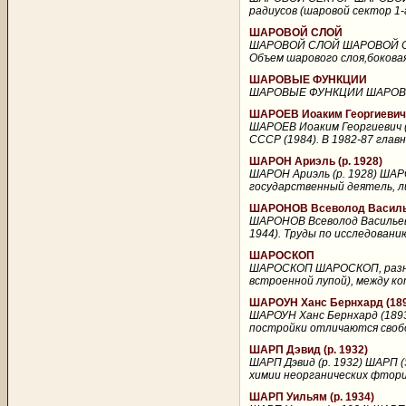
радиусов (шаровой сектор 1-г
ШАРОВОЙ СЛОЙ
ШАРОВОЙ СЛОЙ ШАРОВОЙ СЛОЙ
Объем шарового слоя,боковая
ШАРОВЫЕ ФУНКЦИИ
ШАРОВЫЕ ФУНКЦИИ ШАРОВЫЕ 
ШАРОЕВ Иоаким Георгиевич 
ШАРОЕВ Иоаким Георгиевич (
СССР (1984). В 1982-87 главн
ШАРОН Ариэль (р. 1928)
ШАРОН Ариэль (р. 1928) ШАРОН
государственный деятель, ли
ШАРОНОВ Всеволод Василье
ШАРОНОВ Всеволод Васильеви
1944). Труды по исследован
ШАРОСКОП
ШАРОСКОП ШАРОСКОП, разнов
встроенной лупой), между к
ШАРОУН Ханс Бернхард (189
ШАРОУН Ханс Бернхард (1893
постройки отличаются свобо
ШАРП Дэвид (р. 1932)
ШАРП Дэвид (р. 1932) ШАРП (S
химии неорганических фторид
ШАРП Уильям (р. 1934)