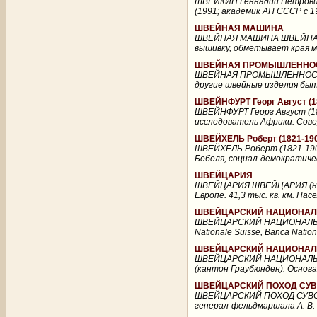
ШВЕЙКИН Геннадий Петрович 
(1991; академик АН СССР с 19
ШВЕЙНАЯ МАШИНА
ШВЕЙНАЯ МАШИНА ШВЕЙНАЯ М
вышивку, обметывает края ма
ШВЕЙНАЯ ПРОМЫШЛЕННО
ШВЕЙНАЯ ПРОМЫШЛЕННОСТЬ 
другие швейные изделия быто
ШВЕЙНФУРТ Георг Август (1
ШВЕЙНФУРТ Георг Август (18
исследователь Африки. Совер
ШВЕЙХЕЛЬ Роберт (1821-19
ШВЕЙХЕЛЬ Роберт (1821-1907
Бебеля, социал-демократичес
ШВЕЙЦАРИЯ
ШВЕЙЦАРИЯ ШВЕЙЦАРИЯ (нем. 
Европе. 41,3 тыс. кв. км. Нас
ШВЕЙЦАРСКИЙ НАЦИОНАЛ
ШВЕЙЦАРСКИЙ НАЦИОНАЛЬНЫЙ
Nationale Suisse, Banca Natio
ШВЕЙЦАРСКИЙ НАЦИОНАЛ
ШВЕЙЦАРСКИЙ НАЦИОНАЛЬНЫ
(кантон Граубюнден). Основан
ШВЕЙЦАРСКИЙ ПОХОД СУ
ШВЕЙЦАРСКИЙ ПОХОД СУВОРОВ
генерал-фельдмаршала А. В. 