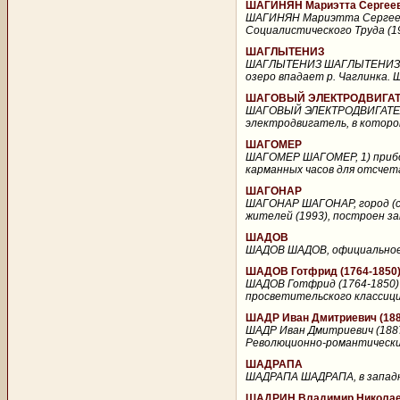
ШАГИНЯН Мариэтта Сергеевн
ШАГИНЯН Мариэтта Сергеевн
Социалистического Труда (19
ШАГЛЫТЕНИЗ
ШАГЛЫТЕНИЗ ШАГЛЫТЕНИЗ, озер
озеро впадает р. Чаглинка. 
ШАГОВЫЙ ЭЛЕКТРОДВИГА
ШАГОВЫЙ ЭЛЕКТРОДВИГАТЕЛЬ
электродвигатель, в которо
ШАГОМЕР
ШАГОМЕР ШАГОМЕР, 1) прибор
карманных часов для отсчета
ШАГОНАР
ШАГОНАР ШАГОНАР, город (с 19
жителей (1993), построен за
ШАДОВ
ШАДОВ ШАДОВ, официальное на
ШАДОВ Готфрид (1764-1850
ШАДОВ Готфрид (1764-1850) 
просветительского классици
ШАДР Иван Дмитриевич (188
ШАДР Иван Дмитриевич (1887-
Революционно-романтические
ШАДРАПА
ШАДРАПА ШАДРАПА, в западно
ШАДРИН Владимир Николаеви