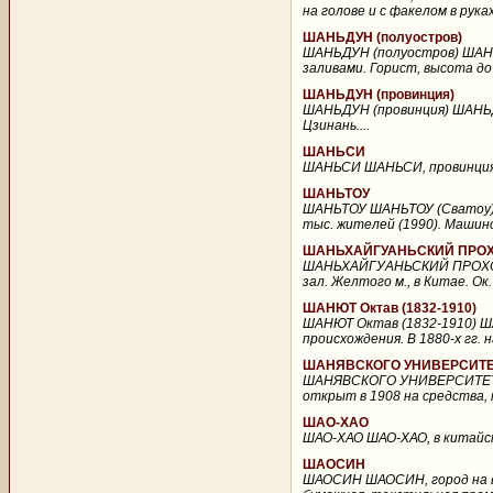
на голове и с факелом в руках.
ШАНЬДУН (полуостров)
ШАНЬДУН (полуостров) ШАНЬД
заливами. Горист, высота до 
ШАНЬДУН (провинция)
ШАНЬДУН (провинция) ШАНЬДУН,
Цзинань....
ШАНЬСИ
ШАНЬСИ ШАНЬСИ, провинция в С
ШАНЬТОУ
ШАНЬТОУ ШАНЬТОУ (Сватоу), г
тыс. жителей (1990). Машино
ШАНЬХАЙГУАНЬСКИЙ ПРО
ШАНЬХАЙГУАНЬСКИЙ ПРОХОД 
зал. Желтого м., в Китае. Ок
ШАНЮТ Октав (1832-1910)
ШАНЮТ Октав (1832-1910) ША
происхождения. В 1880-х гг.
ШАНЯВСКОГО УНИВЕРСИТ
ШАНЯВСКОГО УНИВЕРСИТЕТ Ш
открыт в 1908 на средства, 
ШАО-ХАО
ШАО-ХАО ШАО-ХАО, в китайск
ШАОСИН
ШАОСИН ШАОСИН, город на во