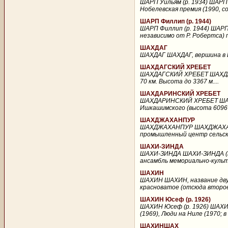
ШАРП Уильям (р. 1934) ШАРП 
Нобелевская премия (1990, со
ШАРП Филлип (р. 1944)
ШАРП Филлип (р. 1944) ШАРП 
независимо от Р. Робертса) 
ШАХДАГ
ШАХДАГ ШАХДАГ, вершина в Бо
ШАХДАГСКИЙ ХРЕБЕТ
ШАХДАГСКИЙ ХРЕБЕТ ШАХДАГСК
70 км. Высота до 3367 м....
ШАХДАРИНСКИЙ ХРЕБЕТ
ШАХДАРИНСКИЙ ХРЕБЕТ ШАХДА
Ишкашимского (высота 6096 м
ШАХДЖАХАНПУР
ШАХДЖАХАНПУР ШАХДЖАХАНПУР
промышленный центр сельско
ШАХИ-ЗИНДА
ШАХИ-ЗИНДА ШАХИ-ЗИНДА (пер
ансамбль мемориально-культов
ШАХИН
ШАХИН ШАХИН, название двух
красноватое (отсюда второе 
ШАХИН Юсеф (р. 1926)
ШАХИН Юсеф (р. 1926) ШАХИН 
(1969), Люди на Ниле (1970; 
ШАХИНШАХ