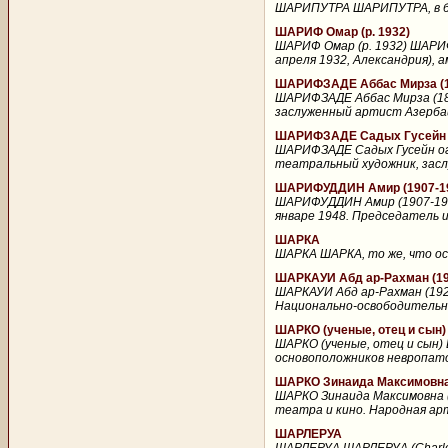
ШАРИПУТРА ШАРИПУТРА, в буд
ШАРИФ Омар (р. 1932)
ШАРИФ Омар (р. 1932) ШАРИФ 
апреля 1932, Александрия), 
ШАРИФЗАДЕ Аббас Мирза (1
ШАРИФЗАДЕ Аббас Мирза (189
заслуженный артист Азербайд
ШАРИФЗАДЕ Садых Гусейн ог
ШАРИФЗАДЕ Садых Гусейн огл
театральный художник, засл
ШАРИФУДДИН Амир (1907-1
ШАРИФУДДИН Амир (1907-1948
январе 1948. Председатель и
ШАРКА
ШАРКА ШАРКА, то же, что осп
ШАРКАУИ Абд ар-Рахман (19
ШАРКАУИ Абд ар-Рахман (192
Национально-освободительно
ШАРКО (ученые, отец и сын)
ШАРКО (ученые, отец и сын) Ш
основоположников невропато
ШАРКО Зинаида Максимовна 
ШАРКО Зинаида Максимовна (р
театра и кино. Народная арт
ШАРЛЕРУА