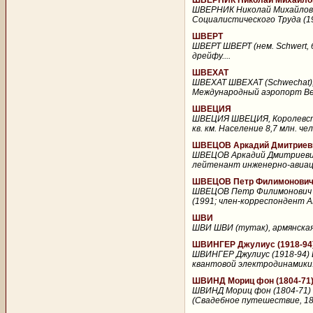
ШВЕРНИК Николай Михайлов
ШВЕРНИК Николай Михайлович
Социалистического Труда (195
ШВЕРТ
ШВЕРТ ШВЕРТ (нем. Schwert, 
дрейфу....
ШВЕХАТ
ШВЕХАТ ШВЕХАТ (Schwechat), 
Международный аэропорт Ве
ШВЕЦИЯ
ШВЕЦИЯ ШВЕЦИЯ, Королевство 
кв. км. Население 8,7 млн. чел
ШВЕЦОВ Аркадий Дмитриеви
ШВЕЦОВ Аркадий Дмитриевич 
лейтенант инженерно-авиацио
ШВЕЦОВ Петр Филимонович 
ШВЕЦОВ Петр Филимонович (
(1991; член-корреспондент А
ШВИ
ШВИ ШВИ (тутак), армянская 
ШВИНГЕР Джулиус (1918-94
ШВИНГЕР Джулиус (1918-94) 
квантовой электродинамики. 
ШВИНД Мориц фон (1804-71
ШВИНД Мориц фон (1804-71) 
(Свадебное путешествие, 186