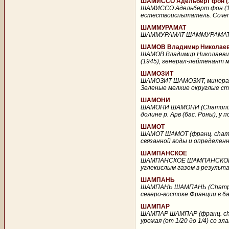
ШАМИССО Адельберт фон (1
ШАМИССО Адельберт фон (17
естествоиспытатель. Сочетал
ШАММУРАМАТ
ШАММУРАМАТ ШАММУРАМАТ, с
ШАМОВ Владимир Николаеви
ШАМОВ Владимир Николаевич 
(1945), генерал-лейтенант м
ШАМОЗИТ
ШАМОЗИТ ШАМОЗИТ, минерал гр
Зеленые мелкие округлые стяж
ШАМОНИ
ШАМОНИ ШАМОНИ (Chamonix), 
долине р. Арв (бас. Роны), у
ШАМОТ
ШАМОТ ШАМОТ (франц. chamot
связанной воды и определенн
ШАМПАНСКОЕ
ШАМПАНСКОЕ ШАМПАНСКОЕ (от
углекислым газом в результа
ШАМПАНЬ
ШАМПАНЬ ШАМПАНЬ (Champagn
северо-востоке Франции в ба
ШАМПАР
ШАМПАР ШАМПАР (франц. champ
урожая (от 1/20 до 1/4) со зл