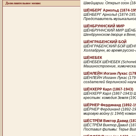
Швейцарии. Открыл озон (1840
Дополнительное меню:
ШЁНБЕРГ Арнольд (1874-19
ШЁНБЕРГ Арнольд (1874-1951
Представитель музыкального 
ШЁНБРУННСКИЙ МИР
ШЁНБРУННСКИЙ МИР ШЁНБРУНН
Шенбруннском дворце в Вене;
ШЁНГРАБЕНСКИЙ БОЙ
ШЁНГРАБЕНСКИЙ БОЙ ШЁНГРАБЕ
Холлабрунн, во время русско
ШЁНЕБЕК
ШЁНЕБЕК ШЁНЕБЕК (Schonebeck
Машиностроение, химическая
ШЁНЛЕЙН Иоганн Лукас (179
ШЁНЛЕЙН Иоганн Лукас (1793
создателей берлинской научн
ШЁНХЕРР Карл (1867-1943)
ШЁНХЕРР Карл (1867-1943) Ш
крестьян: комедия Земля (1907
ШЁРНЕР Фердинанд (1892-1
ШЁРНЕР Фердинанд (1892-197
мировую войну (с 1944) кома
ШЁСТРЁМ Виктор Давид (187
ШЁСТРЁМ Виктор Давид (1879
Поставил фильмы: Терье Виген