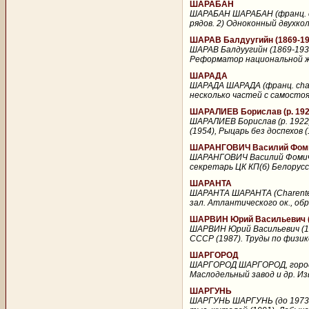
ШАРАБАН
ШАРАБАН ШАРАБАН (франц. ch
рядов. 2) Одноконный двухкол
ШАРАВ Балдуугийн (1869-19
ШАРАВ Балдуугийн (1869-1939
Реформатор национальной жи
ШАРАДА
ШАРАДА ШАРАДА (франц. chara
несколько частей с самостоя
ШАРАЛИЕВ Борислав (р. 192
ШАРАЛИЕВ Борислав (р. 1922
(1954), Рыцарь без доспехов (
ШАРАНГОВИЧ Василий Фомич
ШАРАНГОВИЧ Василий Фомич (
секретарь ЦК КП(б) Белорусс
ШАРАНТА
ШАРАНТА ШАРАНТА (Charente),
зал. Атлантического ок., обра
ШАРВИН Юрий Васильевич (
ШАРВИН Юрий Васильевич (19
СССР (1987). Труды по физик
ШАРГОРОД
ШАРГОРОД ШАРГОРОД, город (с 
Маслодельный завод и др. Извес
ШАРГУНЬ
ШАРГУНЬ ШАРГУНЬ (до 1973 пос