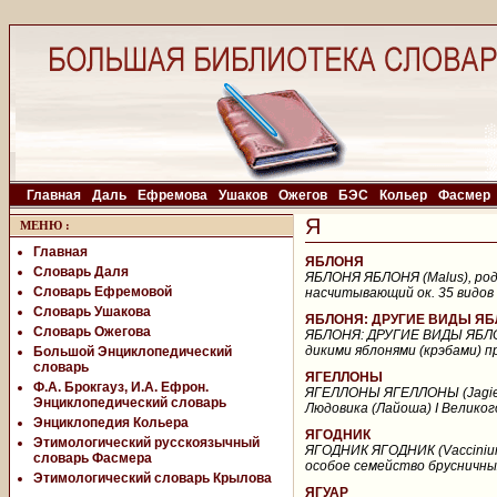
Главная
Даль
Ефремова
Ушаков
Ожегов
БЭС
Кольер
Фасмер
Я
МЕНЮ
:
Главная
ЯБЛОНЯ
Словарь Даля
ЯБЛОНЯ ЯБЛОНЯ (Malus), род 
Словарь Ефремовой
насчитывающий ок. 35 видов 
Словарь Ушакова
ЯБЛОНЯ: ДРУГИЕ ВИДЫ Я
Словарь Ожегова
ЯБЛОНЯ: ДРУГИЕ ВИДЫ ЯБЛО
дикими яблонями (крэбами) пр
Большой Энциклопедический
словарь
ЯГЕЛЛОНЫ
Ф.А. Брокгауз, И.А. Ефрон.
ЯГЕЛЛОНЫ ЯГЕЛЛОНЫ (Jagiello
Энциклопедический словарь
Людовика (Лайоша) I Великог
Энциклопедия Кольера
ЯГОДНИК
Этимологический русскоязычный
ЯГОДНИК ЯГОДНИК (Vaccinium)
словарь Фасмера
особое семейство брусничных 
Этимологический словарь Крылова
ЯГУАР