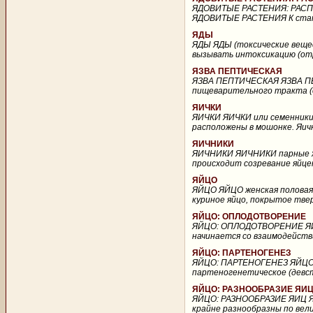
ЯДОВИТЫЕ РАСТЕНИЯ: РАС
ЯДОВИТЫЕ РАСТЕНИЯ К стать
ЯДЫ
ЯДЫ ЯДЫ (токсические вещес
вызывать интоксикацию (отра
ЯЗВА ПЕПТИЧЕСКАЯ
ЯЗВА ПЕПТИЧЕСКАЯ ЯЗВА ПЕ
пищеварительного тракта (о
ЯИЧКИ
ЯИЧКИ ЯИЧКИ или семенники,
расположены в мошонке. Яич
ЯИЧНИКИ
ЯИЧНИКИ ЯИЧНИКИ парные же
происходит созревание яйце
ЯЙЦО
ЯЙЦО ЯЙЦО женская половая 
куриное яйцо, покрытое твер
ЯЙЦО: ОПЛОДОТВОРЕНИЕ
ЯЙЦО: ОПЛОДОТВОРЕНИЕ ЯЙЦ
начинается со взаимодействи
ЯЙЦО: ПАРТЕНОГЕНЕЗ
ЯЙЦО: ПАРТЕНОГЕНЕЗ ЯЙЦО:
партеногенетическое (девств
ЯЙЦО: РАЗНООБРАЗИЕ ЯИ
ЯЙЦО: РАЗНООБРАЗИЕ ЯИЦ ЯЙ
крайне разнообразны по вели