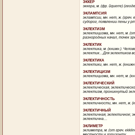
ЭККЕР
эккера, м. (фр. йquerre) (ге
ЭКЛАМПСИЯ
эклампсии, мн. нет, ж. (греч
судорог, появлении пены у рта
ЭКЛЕКТИЗМ
эклектицизма, мн. нет, м. (о
разнородных начал, точек зре
ЭКЛЕКТИК
эклектика, м. (книжн.). Чел
эклектик....Для эклектиков в
ЭКЛЕКТИКА
эклектики, мн. нет, ж. (книжн
ЭКЛЕКТИЦИЗМ
эклектицизма, мн. нет, м. (кн
ЭКЛЕКТИЧЕСКИЙ
эклектическая, эклектическое
эклектизм, проникнутый экле
ЭКЛЕКТИЧНОСТЬ
эклектичности, мн. нет, ж. (к
ЭКЛЕКТИЧНЫЙ
эклектичная, эклектичное; э
эклектична....
ЭКЛИМЕТР
эклиметра, м. (от греч. ekkl
местности к горизонту....