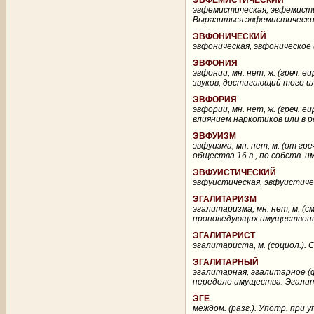
ЭВФЕМИСТИЧЕСКИЙ
эвфемистическая, эвфемисти
Выразиться эвфемистически (н
ЭВФОНИЧЕСКИЙ
эвфоническая, эвфоническое (
ЭВФОНИЯ
эвфонии, мн. нет, ж. (греч. 
звуков, достигающий того ил
ЭВФОРИЯ
эвфории, мн. нет, ж. (греч. 
влиянием наркотиков или в ре
ЭВФУИЗМ
эвфуизма, мн. нет, м. (от гр
общества 16 в., по собств. и
ЭВФУИСТИЧЕСКИЙ
эвфуистическая, эвфуистичес
ЭГАЛИТАРИЗМ
эгалитаризма, мн. нет, м. (
проповедующих имущественно
ЭГАЛИТАРИСТ
эгалитариста, м. (социол.). 
ЭГАЛИТАРНЫЙ
эгалитарная, эгалитарное (ф
переделе имущества. Эгалита
ЭГЕ
междом. (разг.). Употр. пр