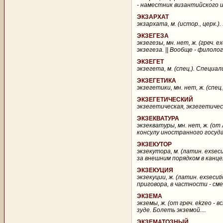
- наместник византийского и
ЭКЗАРХАТ
экзархата, м. (истор., церк.)
ЭКЗЕГЕЗА
экзегезы, мн. нет, ж. (греч.
экзегеза. || Вообще - филоло
ЭКЗЕГЕТ
экзегета, м. (спец.). Специал
ЭКЗЕГЕТИКА
экзегетики, мн. нет, ж. (спец
ЭКЗЕГЕТИЧЕСКИЙ
экзегетическая, экзегетическ
ЭКЗЕКВАТУРА
экзекватуры, мн. нет, ж. (от
консулу иностранного государ
ЭКЗЕКУТОР
экзекутора, м. (латин. exse
за внешним порядком в канце
ЭКЗЕКУЦИЯ
экзекуции, ж. (латин. exsecu
приговора, в частности - сме
ЭКЗЕМА
экземы, ж. (от греч. ekzeo - 
зуде. Болеть экземой....
ЭКЗЕМАТОЗНЫЙ