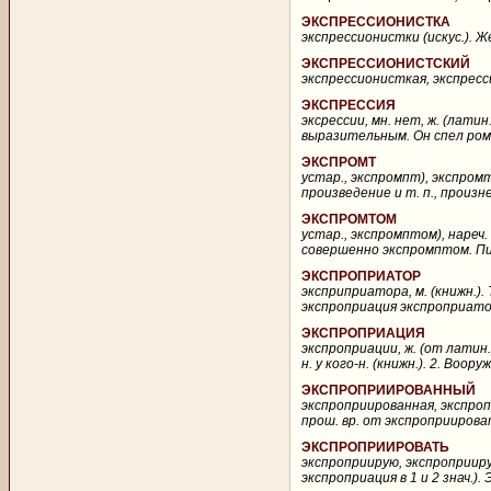
ЭКСПРЕССИОНИСТКА
экспрессионистки (искус.). Же
ЭКСПРЕССИОНИСТСКИЙ
экспрессионисткая, экспресси
ЭКСПРЕССИЯ
эксрессии, мн. нет, ж. (лати
выразительным. Он спел рома
ЭКСПРОМТ
устар., экспромпт), экспромт
произведение и т. п., произ
ЭКСПРОМТОМ
устар., экспромптом), нареч
совершенно экспромптом. Пис
ЭКСПРОПРИАТОР
эксприприатора, м. (книжн.)
экспроприация экспроприатор
ЭКСПРОПРИАЦИЯ
экспроприации, ж. (от латин.
н. у кого-н. (книжн.). 2. Воо
ЭКСПРОПРИИРОВАННЫЙ
экспроприированная, экспроп
прош. вр. от экспроприироват
ЭКСПРОПРИИРОВАТЬ
экспроприирую, экспроприиру
экспроприация в 1 и 2 знач.)