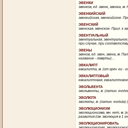
ЭВЕНКИ
эвенков, ед. эвенк, эвенка, м
ЭВЕНКИЙСКИЙ
эвенкийская, эвенкийское. При
ЭВЕНСКИЙ
эвенская, эвенское. Прил. к эв
ЭВЕНТУАЛЬНЫЙ
эвентуальная, эвентуальное; 
при случае, при соответств
ЭВЕНЫ
эвенов, ед. эвен, эвена, м.
название - ламуты)....
ЭВКАЛИПТ
евкалипта, м. (от греч. eu -
ЭВКАЛИПТОВЫЙ
евкалиптовая, евкалиптовое (
ЭВОЛЬВЕНТА
эвольвенты, ж. (латин. evolv
ЭВОЛЮТА
эволюты, ж. (латин. evoluta) 
ЭВОЛЮЦИОНИЗМ
эволюционизма, мн. нет, м. (
развития (см. эволюция в 1 зн
ЭВОЛЮЦИОНИРОВАТЬ
эволюционирую, эволюциониру