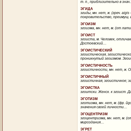
т. п., приблизительно в знач.
ЭГИДА
эгиды, мн. нет, ж. (греч. aig
покровительство, преимущ. в
ЭГОИЗМ
эгоизма, мн. нет, м. (от лат
ЭГОИСТ
эгоиста, м. Человек, отлича
Достоевский....
ЭГОИСТИЧЕСКИЙ
эгоистическая, эгоистическо
проникнутый эгоизмом. Эгоис
ЭГОИСТИЧНОСТЬ
эгоистичности, мн. нет, ж. От
ЭГОИСТИЧНЫЙ
эгоистичная, эгоистичное; эг
ЭГОИСТКА
эгоитски. Женск. к эгоист. Д
ЭГОТИЗМ
эготизма, мн. нет, м. (фр. й
значения своей личности....
ЭГОЦЕНТРИЗМ
эгоцентризма, мн. нет, м. (от
мироздания....
ЭГРЕТ