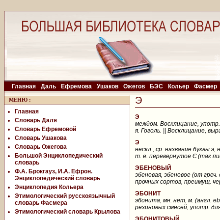
Главная
Даль
Ефремова
Ушаков
Ожегов
БЭС
Кольер
Фасмер
Э
МЕНЮ
:
Главная
Э
Словарь Даля
междом. Восклицание, употр. 
Словарь Ефремовой
я. Гоголь. || Восклицание, в
Словарь Ушакова
Э
Словарь Ожегова
нескл., ср. название буквы э
Большой Энциклопедический
т. е. перевернутое Є (так пис
словарь
ЭБЕНОВЫЙ
Ф.А. Брокгауз, И.А. Ефрон.
эбеновая, эбеновое (от греч. 
Энциклопедический словарь
прочных сортов, преимущ. чер
Энциклопедия Кольера
ЭБОНИТ
Этимологический русскоязычный
эбонита, мн. нет, м. (англ. 
словарь Фасмера
резиновых смесей, употр. для
Этимологический словарь Крылова
ЭБОНИТОВЫЙ