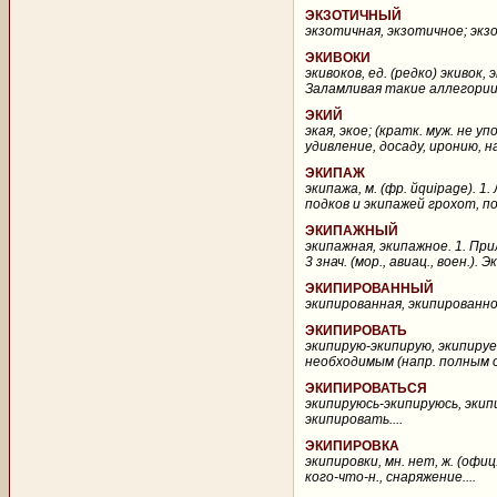
ЭКЗОТИЧНЫЙ
экзотичная, экзотичное; экзо
ЭКИВОКИ
экивоков, ед. (редко) экивок,
Заламливая такие аллегории и
ЭКИЙ
экая, экое; (кратк. муж. не у
удивление, досаду, иронию, на
ЭКИПАЖ
экипажа, м. (фр. йquipage). 
подков и экипажей грохот, по
ЭКИПАЖНЫЙ
экипажная, экипажное. 1. Прил
3 знач. (мор., авиац., воен.)
ЭКИПИРОВАННЫЙ
экипированная, экипированное
ЭКИПИРОВАТЬ
экипирую-экипирую, экипируеш
необходимым (напр. полным о
ЭКИПИРОВАТЬСЯ
экипируюсь-экипируюсь, экипир
экипировать....
ЭКИПИРОВКА
экипировки, мн. нет, ж. (офи
кого-что-н., снаряжение....