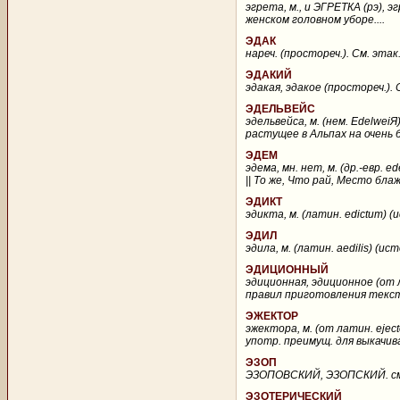
эгрета, м., и ЭГРЕТКА (рэ), э
женском головном уборе....
ЭДАК
нареч. (простореч.). См. этак..
ЭДАКИЙ
эдакая, эдакое (простореч.). С
ЭДЕЛЬВЕЙС
эдельвейса, м. (нем. Edelw
растущее в Альпах на очень 
ЭДЕМ
эдема, мн. нет, м. (др.-евр. 
|| То же, Что рай, Место бл
ЭДИКТ
эдикта, м. (латин. edictum) (и
ЭДИЛ
эдила, м. (латин. aedilis) (и
ЭДИЦИОННЫЙ
эдиционная, эдиционное (от л
правил приготовления текста
ЭЖЕКТОР
эжектора, м. (от латин. ejec
употр. преимущ. для выкачив
ЭЗОП
ЭЗОПОВСКИЙ, ЭЗОПСКИЙ. см. е
ЭЗОТЕРИЧЕСКИЙ