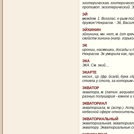
эзотерическая, эзотерическо
противоп. экзотерический. Эз
ЭЙ
междом. 1. Возглас, к-рым по
дружок! Некрасов. - Эй, Вас
ЭЙХИНИН
эйхинина, мн. нет, м. (от гр
свойств хинина (напр. горьког
ЭК
иронии, насмешки, досады и т.
Некрасов. Эк уморила как, пр
ЭКА
ЭКА. См. экий....
ЭКАРТЕ
нескл., ср. (фр. йcartй, бук
стояла у стола, за которым 
ЭКВАТОР
экватора, м. (латин. aequato
разных полушария - южное и с
ЭКВАТОРИАЛ
экваториала, м. (астр.). А
небесной сфере относительн
ЭКВАТОРИАЛЬНЫЙ
экваториальная, экваториаль
экватору. Экваториальные ст