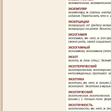
экзематозная, экзематозное (м
ЭКЗЕМПЛЯР
экземпляра, м. (латин. exemp
издания. Переписать что-н. в
ЭКЗЕРЦИЦИИ
экзерциций, ед. (редко) экзер
экзерциции на рояле. Воински
ЭКЗОГАМИЯ
экзогамии, мн. нет, ж. (от гр
своего рода, своей социально
ЭКЗОГАМНЫЙ
экзогамная, экзогамное (этно
ЭКЗОТ
экзота, м. (нов. спец.). Экзе
ЭКЗОТЕРИЧЕСКИЙ
экзотерическая, экзотерическ
непосвященных; противоп. эз
ЭКЗОТИКА
экзотики, мн. нет, ж. (книж
экзотикой. Экзотика в музыке
ЭКЗОТИЧЕСКИЙ
экзотическая, экзотическое; 
(книжн.). 1. только полн. фо
ЭКЗОТИЧНОСТЬ
экзотичности, мн. нет, ж. (к