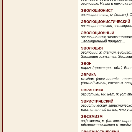
эволюцию. Наука и техника п
ЭВОЛЮЦИОНИСТ
эволюциониста, м. (книжн.). 
ЭВОЛЮЦИОНИСТИЧЕСКИЙ
эволюционисткая, эволюциони
ЭВОЛЮЦИОННЫЙ
эволюционная, эволюционное 
Эволюционный процесс....
ЭВОЛЮЦИЯ
эволюции, ж. (латин. evolutio
Эволюция искусства. Эволюци
ЭВОН
нареч. (простореч. обл.). Вот
ЭВРИКА
междом. (греч. heureka - на
удачной мысли, какого-н. откр
ЭВРИСТИКА
эвристики, мн. нет, ж. (от гр
ЭВРИСТИЧЕСКИЙ
эвристическая, эвристическо
рассчитанный на то, что уч
ЭВФЕМИЗМ
эвфемизма, м. (от греч. euph
обозначения какого-н. предм