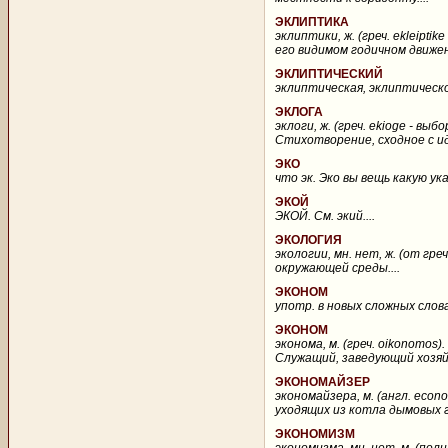
ЭКЛИПТИКА
эклиптики, ж. (греч. ekleipt
его видимом годичном движени
ЭКЛИПТИЧЕСКИЙ
эклиптическая, эклиптическое
ЭКЛОГА
эклоги, ж. (греч. ekioge - в
Стихотворение, сходное с ид
ЭКО
что эк. Эко вы вещь какую указ
ЭКОЙ
ЭКОЙ. См. экий....
ЭКОЛОГИЯ
экологии, мн. нет, ж. (от гр
окружающей среды....
ЭКОНОМ
употр. в новых сложных слова
ЭКОНОМ
эконома, м. (греч. oikonomos)
Служащий, заведующий хозяйс
ЭКОНОМАЙЗЕР
экономайзера, м. (англ. econ
уходящих из котла дымовых 
ЭКОНОМИЗМ