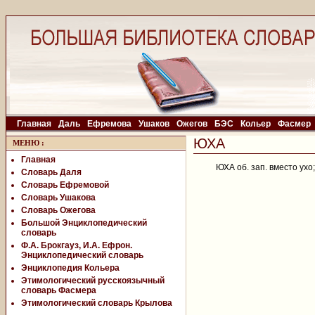
Главная
Даль
Ефремова
Ушаков
Ожегов
БЭС
Кольер
Фасмер
ЮХА
МЕНЮ
:
Главная
ЮХА об. зап. вместо ухо
Словарь Даля
Словарь Ефремовой
Словарь Ушакова
Словарь Ожегова
Большой Энциклопедический
словарь
Ф.А. Брокгауз, И.А. Ефрон.
Энциклопедический словарь
Энциклопедия Кольера
Этимологический русскоязычный
словарь Фасмера
Этимологический словарь Крылова