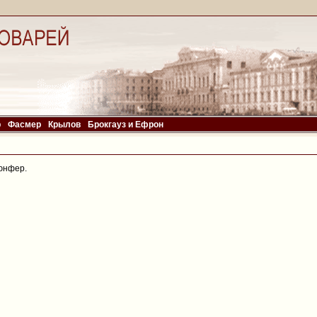
р
Фасмер
Крылов
Брокгауз и Ефрон
юнфер.