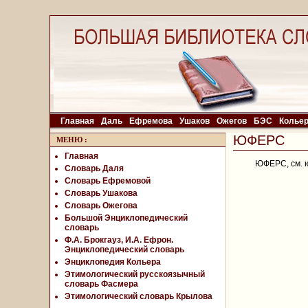
Главная
Даль
Ефремова
Ушаков
Ожегов
БЭС
Колье
ЮФЕРС
МЕНЮ
:
Главная
ЮФЕРС, см. 
Словарь Даля
Словарь Ефремовой
Словарь Ушакова
Словарь Ожегова
Большой Энциклопедический
словарь
Ф.А. Брокгауз, И.А. Ефрон.
Энциклопедический словарь
Энциклопедия Кольера
Этимологический русскоязычный
словарь Фасмера
Этимологический словарь Крылова