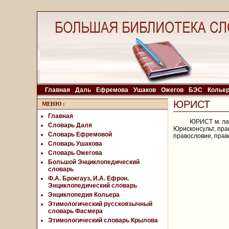
Главная
Даль
Ефремова
Ушаков
Ожегов
БЭС
Колье
ЮРИСТ
МЕНЮ
:
Главная
ЮРИСТ м. лат
Словарь Даля
Юрисконсульт, пра
Словарь Ефремовой
правословие, прав
Словарь Ушакова
Словарь Ожегова
Большой Энциклопедический
словарь
Ф.А. Брокгауз, И.А. Ефрон.
Энциклопедический словарь
Энциклопедия Кольера
Этимологический русскоязычный
словарь Фасмера
Этимологический словарь Крылова