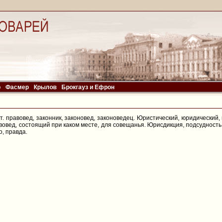
р
Фасмер
Крылов
Брокгауз и Ефрон
. правовед, законник, законовед, законоведец. Юристический, юридический, 
вовед, состоящий при каком месте, для совещанья. Юрисдикция, подсудност
о, правда.