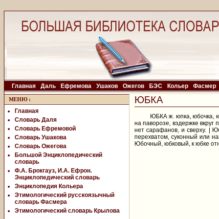
Главная
Даль
Ефремова
Ушаков
Ожегов
БЭС
Кольер
Фасмер
ЮБКА
МЕНЮ
:
Главная
ЮБКА ж. юпка, юбочка, 
Словарь Даля
на паворозе, вздержке вкруг 
Словарь Ефремовой
нет сарафанов, и сверху. | Ю
перехватом, суконный или на
Словарь Ушакова
Юбочный, юбковый, к юбке от
Словарь Ожегова
Большой Энциклопедический
словарь
Ф.А. Брокгауз, И.А. Ефрон.
Энциклопедический словарь
Энциклопедия Кольера
Этимологический русскоязычный
словарь Фасмера
Этимологический словарь Крылова