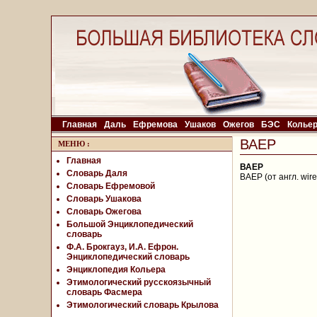
Главная
Даль
Ефремова
Ушаков
Ожегов
БЭС
Колье
ВАЕР
МЕНЮ
:
Главная
ВАЕР
Словарь Даля
ВАЕР (от англ. wir
Словарь Ефремовой
Словарь Ушакова
Словарь Ожегова
Большой Энциклопедический
словарь
Ф.А. Брокгауз, И.А. Ефрон.
Энциклопедический словарь
Энциклопедия Кольера
Этимологический русскоязычный
словарь Фасмера
Этимологический словарь Крылова