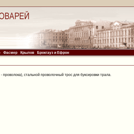
р
Фасмер
Крылов
Брокгауз и Ефрон
e - проволока), стальной проволочный трос для буксировки трала.