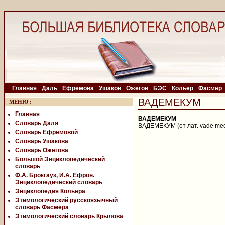
Главная
Даль
Ефремова
Ушаков
Ожегов
БЭС
Кольер
Фасмер
ВАДЕМЕКУМ
МЕНЮ
:
Главная
ВАДЕМЕКУМ
Словарь Даля
ВАДЕМЕКУМ (от лат. vade mecu
Словарь Ефремовой
Словарь Ушакова
Словарь Ожегова
Большой Энциклопедический
словарь
Ф.А. Брокгауз, И.А. Ефрон.
Энциклопедический словарь
Энциклопедия Кольера
Этимологический русскоязычный
словарь Фасмера
Этимологический словарь Крылова