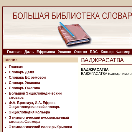
Главная
Даль
Ефремова
Ушаков
Ожегов
БЭС
Кольер
Фасмер
ВАДЖРАСАТВА
МЕНЮ
:
Главная
ВАДЖРАСАТВА
Словарь Даля
ВАДЖРАСАТВА (санскр. имеющ
Словарь Ефремовой
Словарь Ушакова
Словарь Ожегова
Большой Энциклопедический
словарь
Ф.А. Брокгауз, И.А. Ефрон.
Энциклопедический словарь
Энциклопедия Кольера
Этимологический русскоязычный
словарь Фасмера
Этимологический словарь Крылова