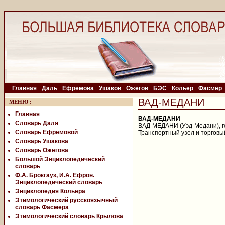
Главная
Даль
Ефремова
Ушаков
Ожегов
БЭС
Кольер
Фасмер
ВАД-МЕДАНИ
МЕНЮ
:
Главная
ВАД-МЕДАНИ
Словарь Даля
ВАД-МЕДАНИ (Уэд-Медани), го
Словарь Ефремовой
Транспортный узел и торговы
Словарь Ушакова
Словарь Ожегова
Большой Энциклопедический
словарь
Ф.А. Брокгауз, И.А. Ефрон.
Энциклопедический словарь
Энциклопедия Кольера
Этимологический русскоязычный
словарь Фасмера
Этимологический словарь Крылова