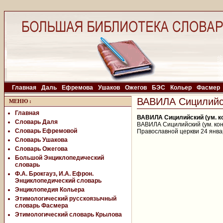
Главная
Даль
Ефремова
Ушаков
Ожегов
БЭС
Кольер
Фасмер
ВАВИЛА Сицилийски
МЕНЮ
:
Главная
ВАВИЛА Сицилийский (ум. кон
Словарь Даля
ВАВИЛА Сицилийский (ум. кон.
Словарь Ефремовой
Православной церкви 24 янва
Словарь Ушакова
Словарь Ожегова
Большой Энциклопедический
словарь
Ф.А. Брокгауз, И.А. Ефрон.
Энциклопедический словарь
Энциклопедия Кольера
Этимологический русскоязычный
словарь Фасмера
Этимологический словарь Крылова