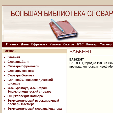
Главная
Даль
Ефремова
Ушаков
Ожегов
БЭС
Кольер
Фасмер
ВАБКЕНТ
МЕНЮ
:
Главная
ВАБКЕНТ
Словарь Даля
ВАБКЕНТ, город (с 1981) в Узбе
Словарь Ефремовой
промышленность; птицефабр
Словарь Ушакова
Словарь Ожегова
Большой Энциклопедический
словарь
Ф.А. Брокгауз, И.А. Ефрон.
Энциклопедический словарь
Энциклопедия Кольера
Этимологический русскоязычный
словарь Фасмера
Этимологический словарь Крылова