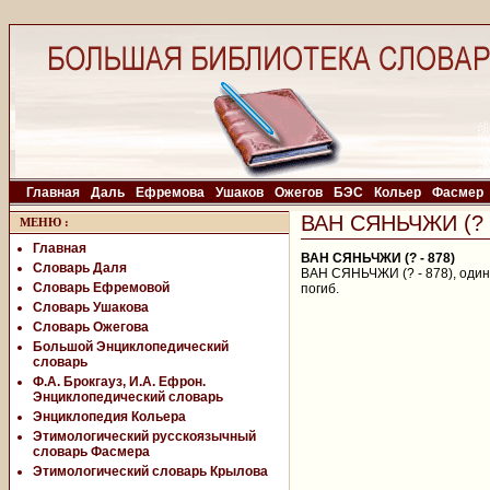
Главная
Даль
Ефремова
Ушаков
Ожегов
БЭС
Кольер
Фасмер
ВАН СЯНЬЧЖИ (? -
МЕНЮ
:
Главная
ВАН СЯНЬЧЖИ (? - 878)
Словарь Даля
ВАН СЯНЬЧЖИ (? - 878), один 
Словарь Ефремовой
погиб.
Словарь Ушакова
Словарь Ожегова
Большой Энциклопедический
словарь
Ф.А. Брокгауз, И.А. Ефрон.
Энциклопедический словарь
Энциклопедия Кольера
Этимологический русскоязычный
словарь Фасмера
Этимологический словарь Крылова