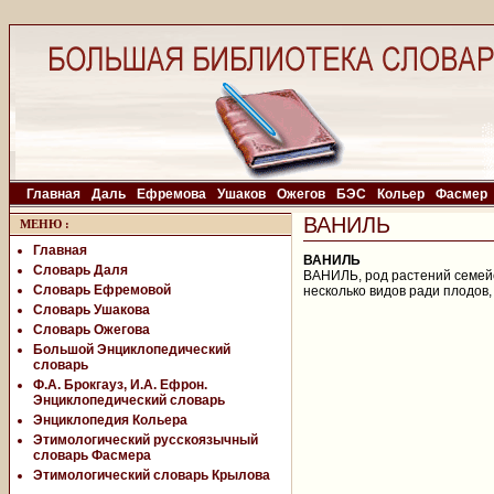
Главная
Даль
Ефремова
Ушаков
Ожегов
БЭС
Кольер
Фасмер
ВАНИЛЬ
МЕНЮ
:
Главная
ВАНИЛЬ
Словарь Даля
ВАНИЛЬ, род растений семейс
Словарь Ефремовой
несколько видов ради плодов
Словарь Ушакова
Словарь Ожегова
Большой Энциклопедический
словарь
Ф.А. Брокгауз, И.А. Ефрон.
Энциклопедический словарь
Энциклопедия Кольера
Этимологический русскоязычный
словарь Фасмера
Этимологический словарь Крылова