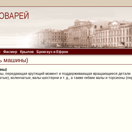
р
Фасмер
Крылов
Брокгауз и Ефрон
ь машины)
ины)
ны, передающая крутящий момент и поддерживающая вращающиеся детали.
атые), коленчатые, валы-шестерни и т. д., а также гибкие валы и торсионы (