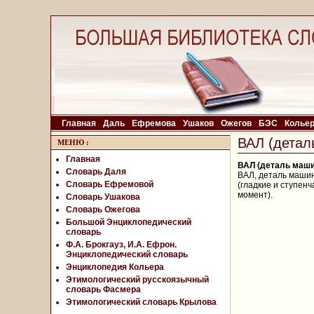
Главная
Даль
Ефремова
Ушаков
Ожегов
БЭС
Колье
ВАЛ (детал
МЕНЮ
:
Главная
ВАЛ (деталь маш
Словарь Даля
ВАЛ, деталь маши
Словарь Ефремовой
(гладкие и ступенч
момент).
Словарь Ушакова
Словарь Ожегова
Большой Энциклопедический
словарь
Ф.А. Брокгауз, И.А. Ефрон.
Энциклопедический словарь
Энциклопедия Кольера
Этимологический русскоязычный
словарь Фасмера
Этимологический словарь Крылова