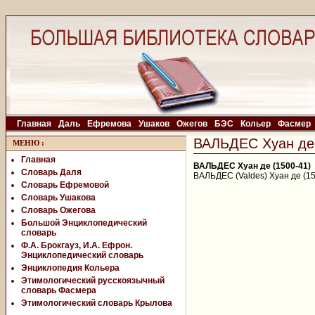
Главная
Даль
Ефремова
Ушаков
Ожегов
БЭС
Кольер
Фасмер
ВАЛЬДЕС Хуан де 
МЕНЮ
:
Главная
ВАЛЬДЕС Хуан де (1500-41)
Словарь Даля
ВАЛЬДЕС (Valdes) Хуан де (15
Словарь Ефремовой
Словарь Ушакова
Словарь Ожегова
Большой Энциклопедический
словарь
Ф.А. Брокгауз, И.А. Ефрон.
Энциклопедический словарь
Энциклопедия Кольера
Этимологический русскоязычный
словарь Фасмера
Этимологический словарь Крылова