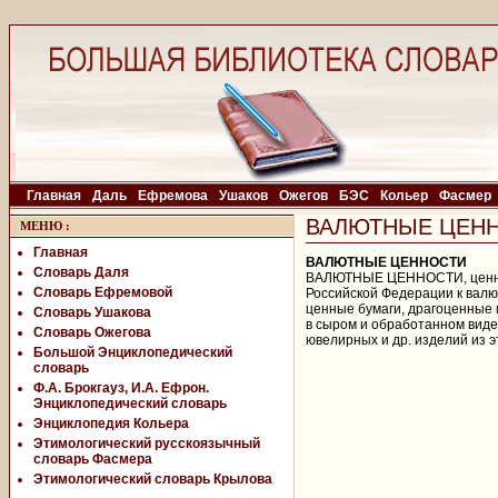
Главная
Даль
Ефремова
Ушаков
Ожегов
БЭС
Кольер
Фасмер
ВАЛЮТНЫЕ ЦЕН
МЕНЮ
:
Главная
ВАЛЮТНЫЕ ЦЕННОСТИ
Словарь Даля
ВАЛЮТНЫЕ ЦЕННОСТИ, ценност
Словарь Ефремовой
Российской Федерации к вал
ценные бумаги, драгоценные 
Словарь Ушакова
в сыром и обработанном виде
Словарь Ожегова
ювелирных и др. изделий из э
Большой Энциклопедический
словарь
Ф.А. Брокгауз, И.А. Ефрон.
Энциклопедический словарь
Энциклопедия Кольера
Этимологический русскоязычный
словарь Фасмера
Этимологический словарь Крылова