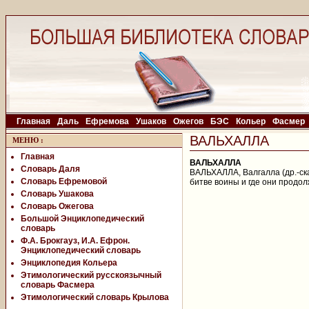
Главная
Даль
Ефремова
Ушаков
Ожегов
БЭС
Кольер
Фасмер
ВАЛЬХАЛЛА
МЕНЮ
:
Главная
ВАЛЬХАЛЛА
Словарь Даля
ВАЛЬХАЛЛА, Валгалла (др.-ска
Словарь Ефремовой
битве воины и где они продо
Словарь Ушакова
Словарь Ожегова
Большой Энциклопедический
словарь
Ф.А. Брокгауз, И.А. Ефрон.
Энциклопедический словарь
Энциклопедия Кольера
Этимологический русскоязычный
словарь Фасмера
Этимологический словарь Крылова