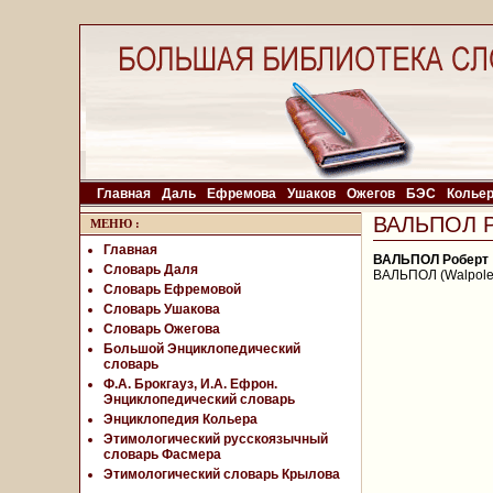
Главная
Даль
Ефремова
Ушаков
Ожегов
БЭС
Колье
ВАЛЬПОЛ Р
МЕНЮ
:
Главная
ВАЛЬПОЛ Роберт
Словарь Даля
ВАЛЬПОЛ (Walpole)
Словарь Ефремовой
Словарь Ушакова
Словарь Ожегова
Большой Энциклопедический
словарь
Ф.А. Брокгауз, И.А. Ефрон.
Энциклопедический словарь
Энциклопедия Кольера
Этимологический русскоязычный
словарь Фасмера
Этимологический словарь Крылова