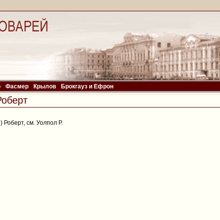
р
Фасмер
Крылов
Брокгауз и Ефрон
оберт
 Роберт, см. Уолпол Р.