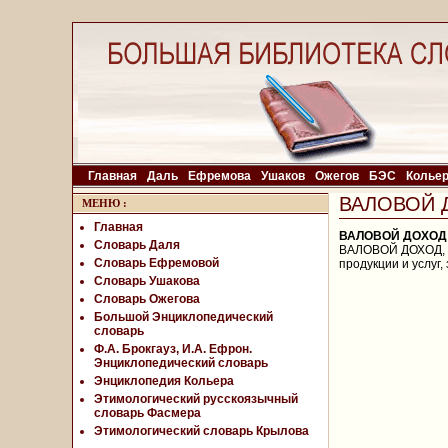
Главная
Даль
Ефремова
Ушаков
Ожегов
БЭС
Колье
ВАЛОВОЙ 
МЕНЮ
:
Главная
ВАЛОВОЙ ДОХОД
Словарь Даля
ВАЛОВОЙ ДОХОД, д
Словарь Ефремовой
продукции и услуг
Словарь Ушакова
Словарь Ожегова
Большой Энциклопедический
словарь
Ф.А. Брокгауз, И.А. Ефрон.
Энциклопедический словарь
Энциклопедия Кольера
Этимологический русскоязычный
словарь Фасмера
Этимологический словарь Крылова