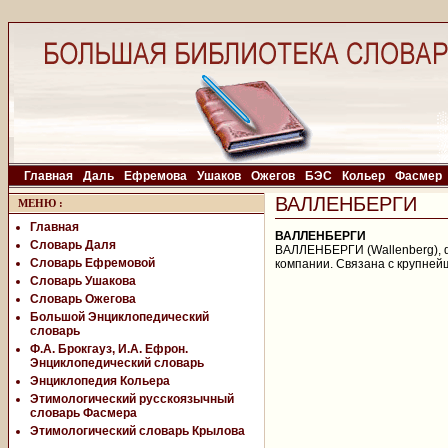
Главная
Даль
Ефремова
Ушаков
Ожегов
БЭС
Кольер
Фасмер
ВАЛЛЕНБЕРГИ
МЕНЮ
:
Главная
ВАЛЛЕНБЕРГИ
Словарь Даля
ВАЛЛЕНБЕРГИ (Wallenberg), ф
Словарь Ефремовой
компании. Связана с крупней
Словарь Ушакова
Словарь Ожегова
Большой Энциклопедический
словарь
Ф.А. Брокгауз, И.А. Ефрон.
Энциклопедический словарь
Энциклопедия Кольера
Этимологический русскоязычный
словарь Фасмера
Этимологический словарь Крылова