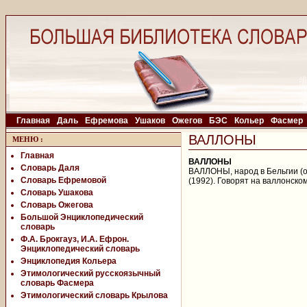
Главная
Даль
Ефремова
Ушаков
Ожегов
БЭС
Кольер
Фасмер
ВАЛЛОНЫ
МЕНЮ
:
Главная
ВАЛЛОНЫ
Словарь Даля
ВАЛЛОНЫ, народ в Бельгии (ок
Словарь Ефремовой
(1992). Говорят на валлонско
Словарь Ушакова
Словарь Ожегова
Большой Энциклопедический
словарь
Ф.А. Брокгауз, И.А. Ефрон.
Энциклопедический словарь
Энциклопедия Кольера
Этимологический русскоязычный
словарь Фасмера
Этимологический словарь Крылова