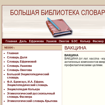
Главная
Даль
Ефремова
Ушаков
Ожегов
БЭС
Кольер
Фасмер
ВАКЦИНА
МЕНЮ
:
Главная
ВАКЦИНА
Словарь Даля
ВАКЦИНА (от лат. vaccina - к
Словарь Ефремовой
антигенных компонентов микр
профилактическими целями.
Словарь Ушакова
Словарь Ожегова
Большой Энциклопедический
словарь
Ф.А. Брокгауз, И.А. Ефрон.
Энциклопедический словарь
Энциклопедия Кольера
Этимологический русскоязычный
словарь Фасмера
Этимологический словарь Крылова