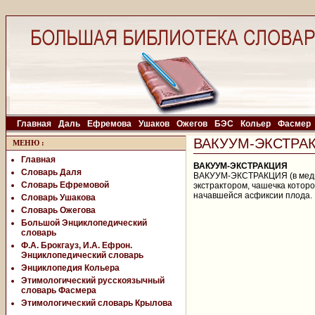
Главная
Даль
Ефремова
Ушаков
Ожегов
БЭС
Кольер
Фасмер
ВАКУУМ-ЭКСТРА
МЕНЮ
:
Главная
ВАКУУМ-ЭКСТРАКЦИЯ
Словарь Даля
ВАКУУМ-ЭКСТРАКЦИЯ (в медиц
Словарь Ефремовой
экстрактором, чашечка котор
начавшейся асфиксии плода.
Словарь Ушакова
Словарь Ожегова
Большой Энциклопедический
словарь
Ф.А. Брокгауз, И.А. Ефрон.
Энциклопедический словарь
Энциклопедия Кольера
Этимологический русскоязычный
словарь Фасмера
Этимологический словарь Крылова