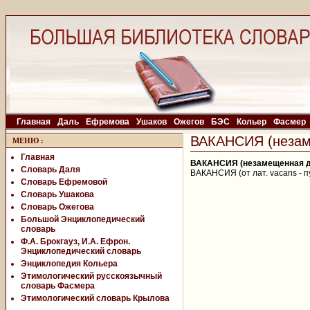
Главная
Даль
Ефремова
Ушаков
Ожегов
БЭС
Кольер
Фасмер
ВАКАНСИЯ (незам
МЕНЮ
:
Главная
ВАКАНСИЯ (незамещенная д
Словарь Даля
ВАКАНСИЯ (от лат. vacans - 
Словарь Ефремовой
Словарь Ушакова
Словарь Ожегова
Большой Энциклопедический
словарь
Ф.А. Брокгауз, И.А. Ефрон.
Энциклопедический словарь
Энциклопедия Кольера
Этимологический русскоязычный
словарь Фасмера
Этимологический словарь Крылова