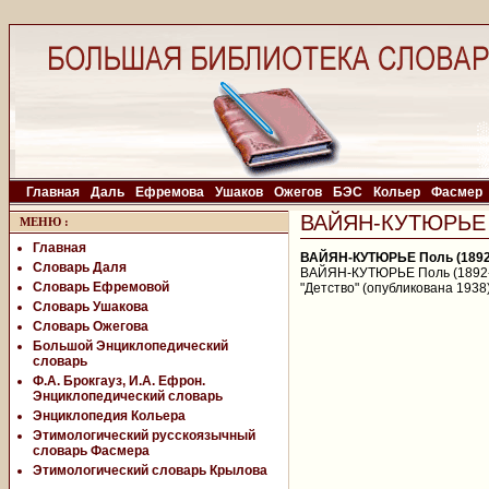
Главная
Даль
Ефремова
Ушаков
Ожегов
БЭС
Кольер
Фасмер
ВАЙЯН-КУТЮРЬЕ П
МЕНЮ
:
Главная
ВАЙЯН-КУТЮРЬЕ Поль (1892
Словарь Даля
ВАЙЯН-КУТЮРЬЕ Поль (1892-19
Словарь Ефремовой
"Детство" (опубликована 1938)
Словарь Ушакова
Словарь Ожегова
Большой Энциклопедический
словарь
Ф.А. Брокгауз, И.А. Ефрон.
Энциклопедический словарь
Энциклопедия Кольера
Этимологический русскоязычный
словарь Фасмера
Этимологический словарь Крылова