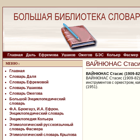
Главная
Даль
Ефремова
Ушаков
Ожегов
БЭС
Кольер
Фасмер
ВАЙНЮНАС Стасис
МЕНЮ
:
Главная
ВАЙНЮНАС Стасис (1909-82
Словарь Даля
ВАЙНЮНАС Стасис (1909-82), 
Словарь Ефремовой
инструментов с оркестром, к
(1951).
Словарь Ушакова
Словарь Ожегова
Большой Энциклопедический
словарь
Ф.А. Брокгауз, И.А. Ефрон.
Энциклопедический словарь
Энциклопедия Кольера
Этимологический русскоязычный
словарь Фасмера
Этимологический словарь Крылова