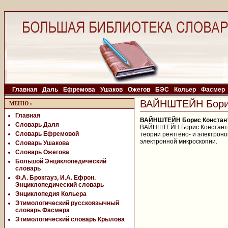
Главная
Даль
Ефремова
Ушаков
Ожегов
БЭС
Кольер
Фасмер
ВАЙНШТЕЙН Борис 
МЕНЮ
:
Главная
ВАЙНШТЕЙН Борис Константи
Словарь Даля
ВАЙНШТЕЙН Борис Константино
Словарь Ефремовой
теории рентгено- и электроно
электронной микроскопии.
Словарь Ушакова
Словарь Ожегова
Большой Энциклопедический
словарь
Ф.А. Брокгауз, И.А. Ефрон.
Энциклопедический словарь
Энциклопедия Кольера
Этимологический русскоязычный
словарь Фасмера
Этимологический словарь Крылова