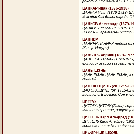
ракетной техники в СССР. С
ЦАНКАР Иван (1876-1918)
ЦАНКАР Иван (1876-1918) ЦА
Комедия Для блага народа (1
ЦАНКОВ Александр (1879-19
ЦАНКОВ Александр (1879-195
В 1923-26 премьер-министр. 
ЦАННЕР
ЦАННЕР ЦАННЕР, ледник на юж
(бас. р. Ингури)....
ЦАНСТРА Херман (1894-1972
ЦАНСТРА Херман (1894-1972)
фотоионизации газовых тум
ЦАНЬ-ШЭНЬ
ЦАНЬ-ШЭНЬ ЦАНЬ-ШЭНЬ, в кит
головой....
ЦАО СЮЭЦИНЬ (ок. 1715-62 и
ЦАО СЮЭЦИНЬ (ок. 1715-62 ил
писатель. В романе Сон в кра
ЦИТТАУ
ЦИТТАУ ЦИТТАУ (Zittau), горо
Машиностроение, пищевкусов
ЦИТТЕЛЬ Карл Альфред (183
ЦИТТЕЛЬ Карл Альфред (1839-
корреспондент Петербургской
ЦИФИРНЫЕ ШКОЛЫ