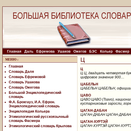
Главная
Даль
Ефремова
Ушаков
Ожегов
БЭС
Кольер
Фасмер
Ц
МЕНЮ
:
Главная
Ц
Словарь Даля
Ц Ц, двадцать четвертая бук
Словарь Ефремовой
цифровое значение 900....
Словарь Ушакова
ЦАБЕЛЬН
Словарь Ожегова
ЦАБЕЛЬН ЦАБЕЛЬН, официальн
Большой Энциклопедический
ЦАВО
словарь
ЦАВО ЦАВО (Tsavo), национал
Ф.А. Брокгауз, И.А. Ефрон.
кустарниковые заросли, горны
Энциклопедический словарь
ЦАГАН-ДАБАН
Энциклопедия Кольера
ЦАГАН-ДАБАН ЦАГАН-ДАБАН, хр
Этимологический русскоязычный
словарь Фасмера
ЦАГАН-ХУРТЭЙ
ЦАГАН-ХУРТЭЙ ЦАГАН-ХУРТЭЙ, 
Этимологический словарь Крылова