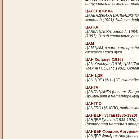
натуралистического направл
ЦАЛЕНДЖИХА
ЦАЛЕНДЖИХА ЦАЛЕНДЖИХА, горо
жителей (1991). Чайные фабри
ЦАЛКА
ЦАЛКА ЦАЛКА, город (с 1984)
(1991). Завод станочных узло
ЦАМ
ЦАМ ЦАМ, в ламаизме праздн
сжигают злого духа....
ЦАН Хельмут (1916)
ЦАН Хельмут (1916) ЦАН (Za
член АН СССР с 1982). Основ
ЦАН-ЦЗЕ
ЦАН-ЦЗЕ ЦАН-ЦЗЕ, в китайск
ЦАНГА
ЦАНГА ЦАНГА (от нем. Zange
Применяют в металлорежущих 
ЦАНГПО
ЦАНГПО ЦАНГПО, тибетское н
ЦАНДЕР Густав (1835-1920)
ЦАНДЕР Густав (1835-1920) 
Разработал методы и аппара
ЦАНДЕР Фридрих Артурович 
ЦАНДЕР Фридрих Артурович (